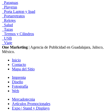
Paraguas
Playeras
Porta Laptop y Ipad
Portarretratos
Relojes
Salud
Tazas
Termos y Cilindros
USB
Viaje
One Marketing
| Agencia de Publicidad en Guadalajara, Jalisco,
México.
Inicio
Contacto
Mapa del Sitio
Imprenta
Diseño
Fotografía
Web
Mercadotecnia
Artículos Promocionales
Expo | Stand y Displays