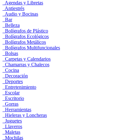
Agendas y Libretas
Antiestrés
Audio y Bocinas
Bar
Belleza
Bolígrafos de Plástico
Bolígrafos Ecológicos
Bolígrafos Metálicos
Bolígrafos Multifuncionales
Bolsas
Carpetas y Calendarios
Chamarras y Chalecos
Cocina
Decoración
Deportes
Entretenimiento
Escolar
Escritorio
Gorras
Herramientas
Hieleras y Loncheras
Juguetes
Llaveros
Maletas
Mochilas