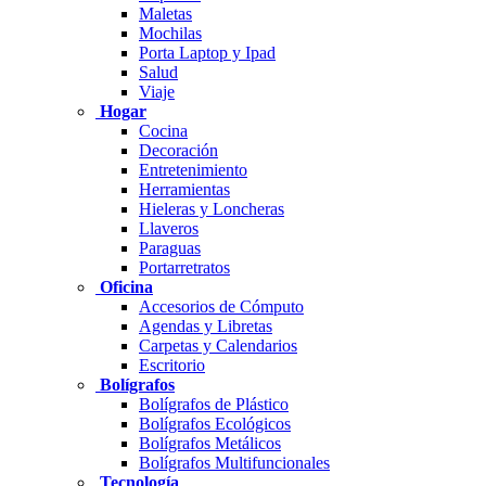
Maletas
Mochilas
Porta Laptop y Ipad
Salud
Viaje
Hogar
Cocina
Decoración
Entretenimiento
Herramientas
Hieleras y Loncheras
Llaveros
Paraguas
Portarretratos
Oficina
Accesorios de Cómputo
Agendas y Libretas
Carpetas y Calendarios
Escritorio
Bolígrafos
Bolígrafos de Plástico
Bolígrafos Ecológicos
Bolígrafos Metálicos
Bolígrafos Multifuncionales
Tecnología