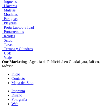
Juguetes
Llaveros
Maletas
Mochilas
Paraguas
Playeras
Porta Laptop y Ipad
Portarretratos
Relojes
Salud
Tazas
Termos y Cilindros
USB
Viaje
One Marketing
| Agencia de Publicidad en Guadalajara, Jalisco,
México.
Inicio
Contacto
Mapa del Sitio
Imprenta
Diseño
Fotografía
Web