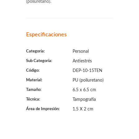
(poliuretano).
Especificaciones
Categoría:
Personal
Sub Categoría:
Antiestrés
Código:
DEP-10-15TEN
Material:
PU (poliuretano)
Tamaño:
6.5 x 6.5 cm
Técnica:
Tampografía
Área de Impresión:
1.5 X 2 cm