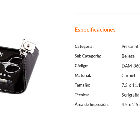
Especificaciones
Categoría:
Personal
Sub Categoría:
Belleza
Código:
DAM-86
Material:
Curpiel
Tamaño:
7.3 x 11.
Técnica:
Serigrafía
Área de Impresión:
4.5 x 2.5