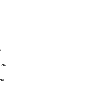
0
1 cm
 cm