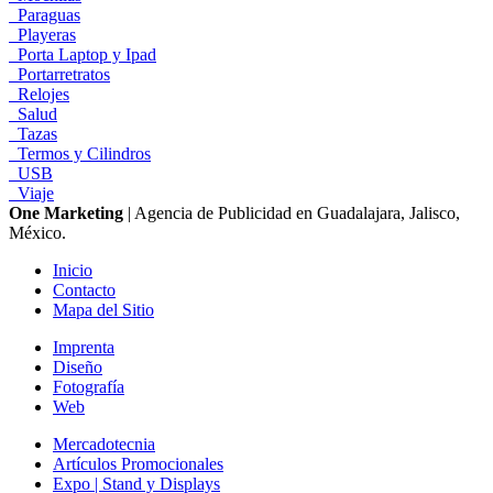
Paraguas
Playeras
Porta Laptop y Ipad
Portarretratos
Relojes
Salud
Tazas
Termos y Cilindros
USB
Viaje
One Marketing
| Agencia de Publicidad en Guadalajara, Jalisco,
México.
Inicio
Contacto
Mapa del Sitio
Imprenta
Diseño
Fotografía
Web
Mercadotecnia
Artículos Promocionales
Expo | Stand y Displays