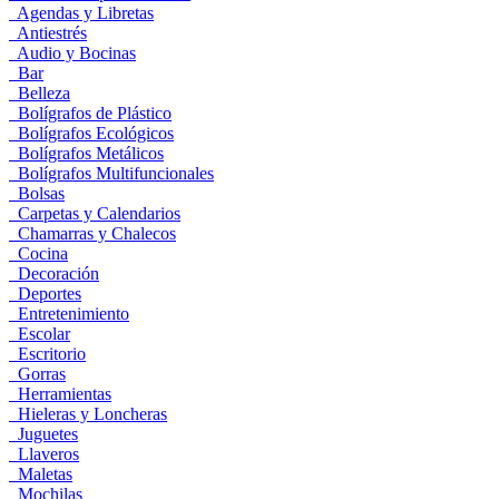
Agendas y Libretas
Antiestrés
Audio y Bocinas
Bar
Belleza
Bolígrafos de Plástico
Bolígrafos Ecológicos
Bolígrafos Metálicos
Bolígrafos Multifuncionales
Bolsas
Carpetas y Calendarios
Chamarras y Chalecos
Cocina
Decoración
Deportes
Entretenimiento
Escolar
Escritorio
Gorras
Herramientas
Hieleras y Loncheras
Juguetes
Llaveros
Maletas
Mochilas