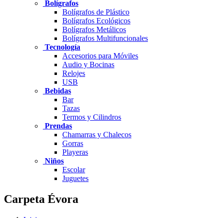
Bolígrafos
Bolígrafos de Plástico
Bolígrafos Ecológicos
Bolígrafos Metálicos
Bolígrafos Multifuncionales
Tecnología
Accesorios para Móviles
Audio y Bocinas
Relojes
USB
Bebidas
Bar
Tazas
Termos y Cilindros
Prendas
Chamarras y Chalecos
Gorras
Playeras
Niños
Escolar
Juguetes
Carpeta Évora