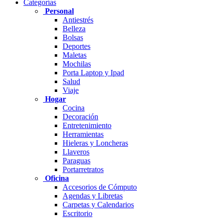
Categorías
Personal
Antiestrés
Belleza
Bolsas
Deportes
Maletas
Mochilas
Porta Laptop y Ipad
Salud
Viaje
Hogar
Cocina
Decoración
Entretenimiento
Herramientas
Hieleras y Loncheras
Llaveros
Paraguas
Portarretratos
Oficina
Accesorios de Cómputo
Agendas y Libretas
Carpetas y Calendarios
Escritorio