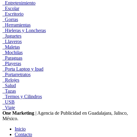
Entretenimiento
Escolar
Escritorio
Gorras
Herramientas
Hieleras y Loncheras
Juguetes
Llaveros
Maletas
Mochilas
Paraguas
Playeras
Porta Laptop y Ipad
Portarretratos
Relojes
Salud
Tazas
Termos y Cilindros
USB
Viaje
One Marketing
| Agencia de Publicidad en Guadalajara, Jalisco,
México.
Inicio
Contacto