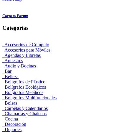
Carpeta Forum
Categorías
Accesorios de Cómputo
Accesorios para Móviles
Agendas y Libretas
Antiestrés
Audio y Bocinas
Bar
Belleza
Bolígrafos de Plástico
Bolígrafos Ecológicos
Bolígrafos Metálicos
Bolígrafos Multifuncionales
Bolsas
Carpetas y Calendarios
Chamarras y Chalecos
Cocina
Decoración
Deportes