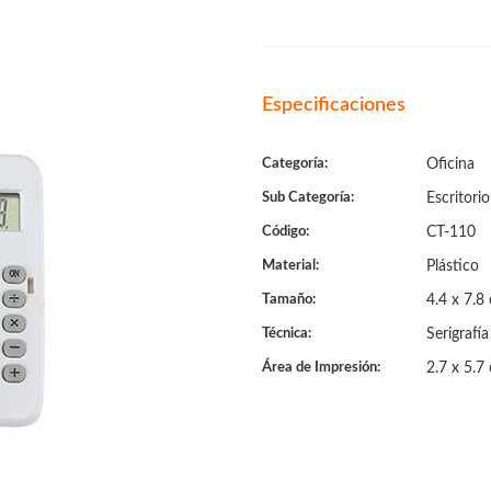
Especificaciones
Categoría:
Oficina
Sub Categoría:
Escritorio
Código:
CT-110
Material:
Plástico
Tamaño:
4.4 x 7.8
Técnica:
Serigrafía
Área de Impresión:
2.7 x 5.7