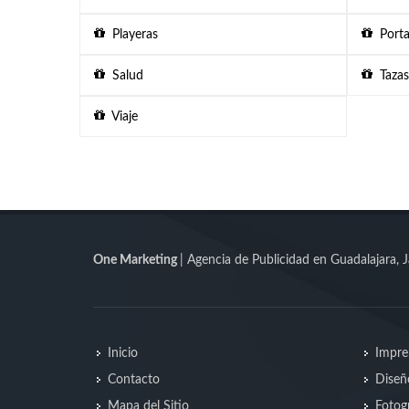
Playeras
Porta
Salud
Tazas
Viaje
One Marketing
| Agencia de Publicidad en Guadalajara, J
Inicio
Impre
Contacto
Diseñ
Mapa del Sitio
Fotogr