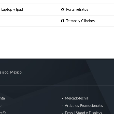
 Laptop y Ipad
Portarretratos
Termos y Cilindros
alisco, México.
nta
Mercadotecnia
o
Artículos Promocionales
afía
Expo | Stand y Displays