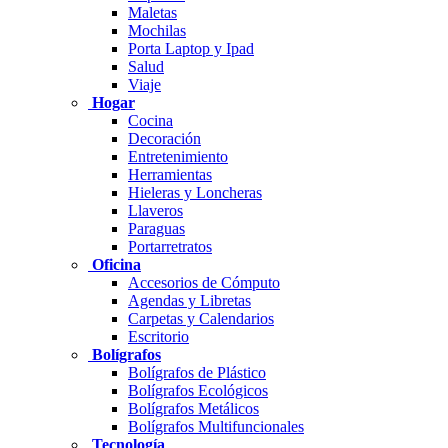
Maletas
Mochilas
Porta Laptop y Ipad
Salud
Viaje
Hogar
Cocina
Decoración
Entretenimiento
Herramientas
Hieleras y Loncheras
Llaveros
Paraguas
Portarretratos
Oficina
Accesorios de Cómputo
Agendas y Libretas
Carpetas y Calendarios
Escritorio
Bolígrafos
Bolígrafos de Plástico
Bolígrafos Ecológicos
Bolígrafos Metálicos
Bolígrafos Multifuncionales
Tecnología