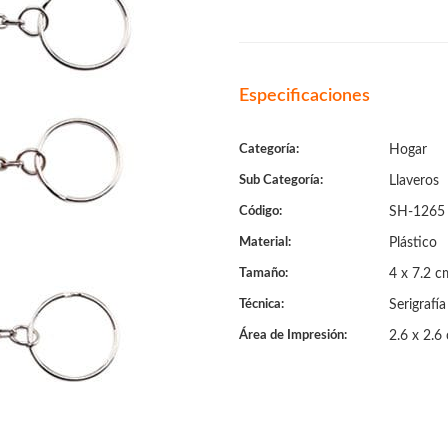
Especificaciones
Categoría:
Hogar
Sub Categoría:
Llaveros
Código:
SH-1265
Material:
Plástico
Tamaño:
4 x 7.2 c
Técnica:
Serigrafía
Área de Impresión:
2.6 x 2.6