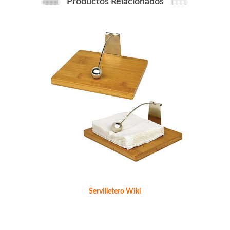
Productos Relacionados
Servilletero Wiki
T