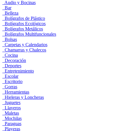
Audio y Bocinas
Bar
Belleza
Bolígrafos de Plástico
Bolígrafos Ecológicos
Bolígrafos Metálicos
Bolígrafos Multifuncionales
Bolsas
Carpetas y Calendarios
Chamarras y Chalecos
Cocina
Decoración
Deportes
Entretenimiento
Escolar
Escritorio
Gorras
Herramientas
Hieleras y Loncheras
Juguetes
Llaveros
Maletas
Mochilas
Paraguas
Playeras