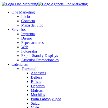
One Marketing
Inicio
Contacto
Mapa del Sitio
Servicios
Imprenta
Diseño
Espectaculares
Web
Fotografía
Expo | Stand y Displays
Artículos Promocionales
Categorías
Personal
Antiestrés
Belleza
Bolsas
Deportes
Maletas
Mochilas
Porta Laptop y Ipad
Salud
Viaje