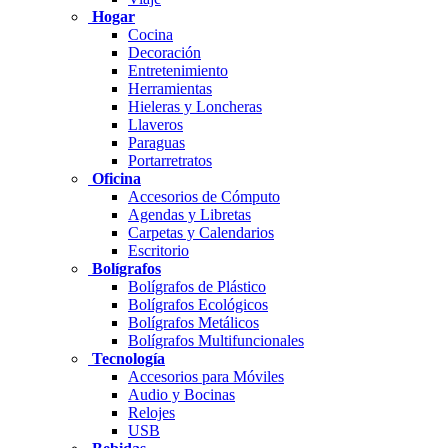
Hogar
Cocina
Decoración
Entretenimiento
Herramientas
Hieleras y Loncheras
Llaveros
Paraguas
Portarretratos
Oficina
Accesorios de Cómputo
Agendas y Libretas
Carpetas y Calendarios
Escritorio
Bolígrafos
Bolígrafos de Plástico
Bolígrafos Ecológicos
Bolígrafos Metálicos
Bolígrafos Multifuncionales
Tecnología
Accesorios para Móviles
Audio y Bocinas
Relojes
USB