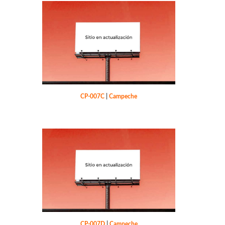
CP-007C
|
Campeche
CP-007D
|
Campeche