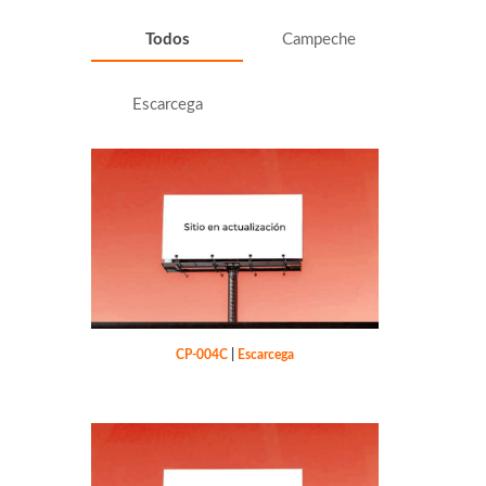
Todos
Campeche
Escarcega
CP-004C
|
Escarcega