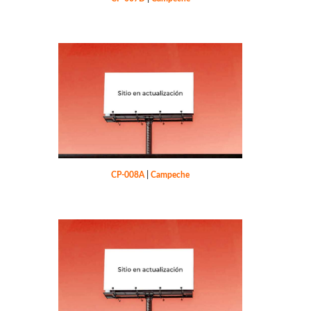
CP-008A
|
Campeche