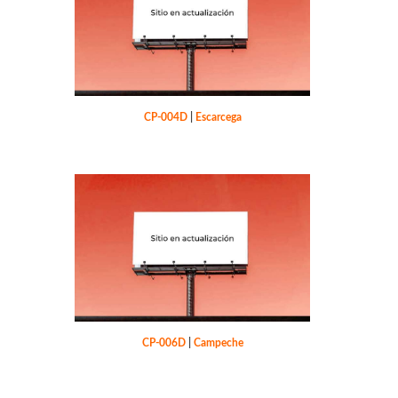
CP-004D
|
Escarcega
CP-006D
|
Campeche