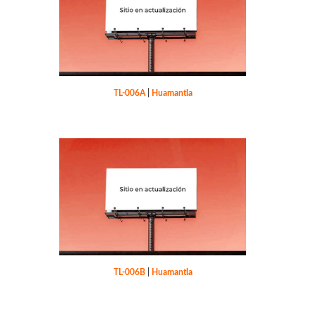
TL-006A
|
Huamantla
TL-006B
|
Huamantla