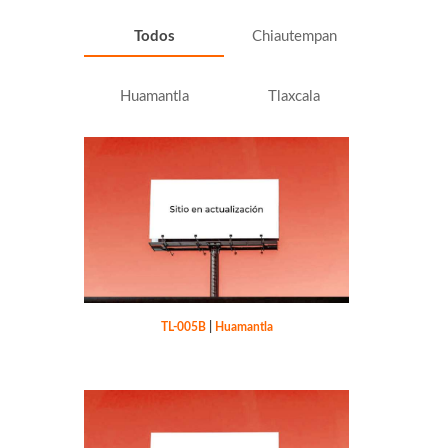
Todos
Chiautempan
Huamantla
Tlaxcala
TL-005B
|
Huamantla